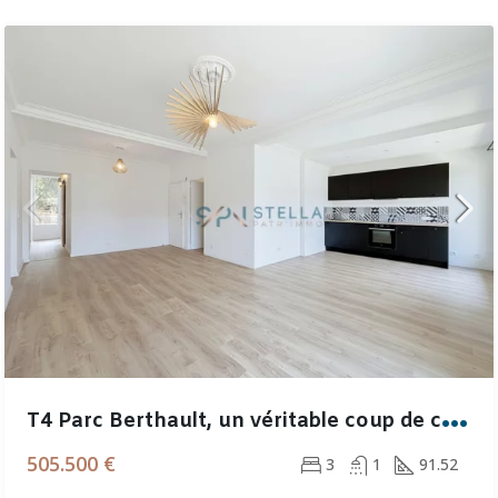
T
4 Parc Berthault, un véritable coup de coeur rénové de 92 m²
505.500 €
3
1
91.52