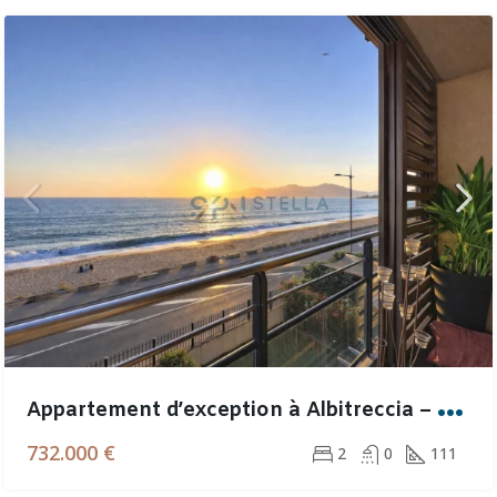
A
ppartement d’exception à Albitreccia – Vue mer & plage à deux pas
732.000 €
2
0
111