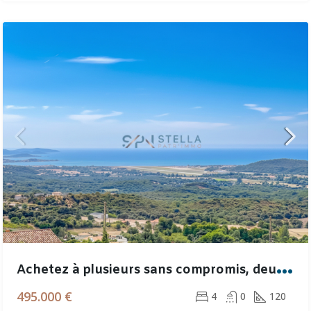
A
chetez à plusieurs sans compromis, deux logements indépendants dans un cadre exceptionnel
495.000 €
4
0
120