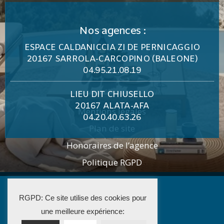
Nos agences :
ESPACE CALDANICCIA ZI DE PERNICAGGIO
20167 SARROLA-CARCOPINO (BALEONE)
04.95.21.08.19
LIEU DIT CHIUSELLO
20167 ALATA-AFA
Mentions légales
04.20.40.63.26
Plan de site
Honoraires de l’agence
Politique RGPD
2025 STELLA PATR’IMMO
RGPD: Ce site utilise des cookies pour
La Solution Immo
une meilleure expérience: