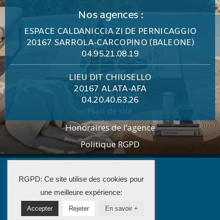
Nos agences :
ESPACE CALDANICCIA ZI DE PERNICAGGIO
20167 SARROLA-CARCOPINO (BALEONE)
04.95.21.08.19
LIEU DIT CHIUSELLO
20167 ALATA-AFA
Mentions légales
04.20.40.63.26
Plan de site
Honoraires de l’agence
Politique RGPD
2025 STELLA PATR’IMMO
RGPD: Ce site utilise des cookies pour
La Solution Immo
une meilleure expérience:
Accepter
Rejeter
En savoir +